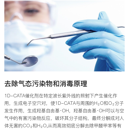
去除气态污染物和消毒原理
1D-CATA催化剂在特定波长紫外线的照射下产生催化作
用，生成电子空穴对，使1D-CATA与周围的H₂O和O₂分子
发生作用，生成羟基自由基·OH，羟基自由基·OH可以与空
气中的有害污染物反应，破坏其分子结构，最终分解成对人
体无害的CO₂和H₂O,从而高效彻底分解去除甲醛甲苯等有