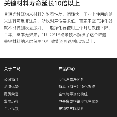
关键材料寿命延长10倍以上
普通光触媒纳米材料的附着性差，消耗快，工业上使用的纳
米涂料可反复涂刷，所以对寿命要求低，而家用空气净化器
就不能做到反复涂刷，一般净化器使用三个月后效能下降，
半年后基本无效果。1D-CATA纳米技术解决了这个难题，
关键材料纳米层保用10年效能还可达到80%以上。
关于二马
产品中心
公司简介
空气消毒净化机
品牌优势
新风（消毒）净化系统
资质荣誉
空气消毒净化模组
发展历程
中央集成恒氧空气净化器
企业视频
宠物空气除臭机