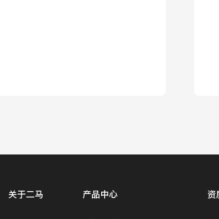
学校教室配套新风系统
家装智净新风系统
查看详情
查看详情
配套新风系
家装智净新风系统
关于二马
产品中心
资