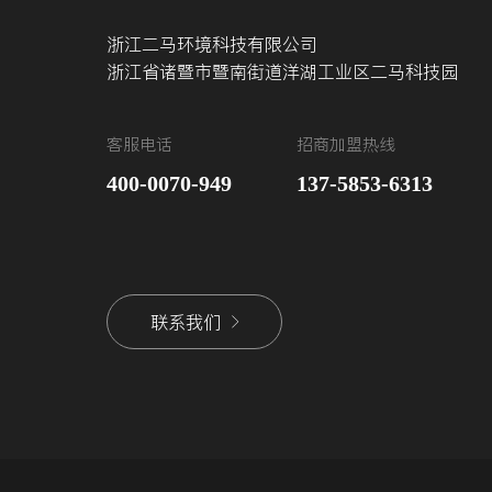
浙江二马环境科技有限公司
浙江省诸暨市暨南街道洋湖工业区二马科技园
客服电话
招商加盟热线
400-0070-949
137-5853-6313
联系我们