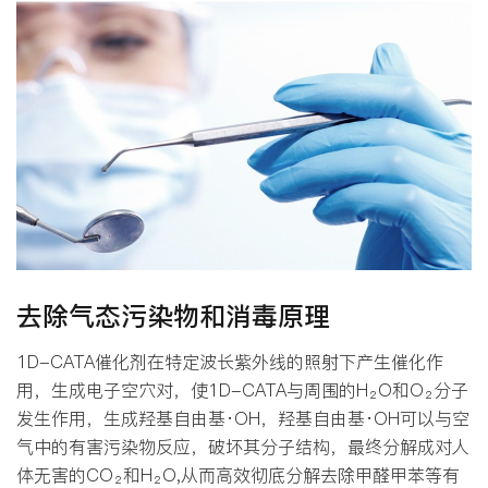
去除气态污染物和消毒原理
1D-CATA催化剂在特定波长紫外线的照射下产生催化作
用，生成电子空穴对，使1D-CATA与周围的H₂O和O₂分子
发生作用，生成羟基自由基·OH，羟基自由基·OH可以与空
气中的有害污染物反应，破坏其分子结构，最终分解成对人
体无害的CO₂和H₂O,从而高效彻底分解去除甲醛甲苯等有