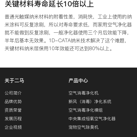
关键材料寿命延长10倍以上
普通光触媒纳米材料的附着性差，消耗快，工业上使用的纳
米涂料可反复涂刷，所以对寿命要求低，而家用空气净化器
就不能做到反复涂刷，一般净化器使用三个月后效能下降，
半年后基本无效果。1D-CATA纳米技术解决了这个难题，
关键材料纳米层保用10年效能还可达到80%以上。
关于二马
产品中心
公司简介
空气消毒净化机
品牌优势
新风（消毒）净化系统
资质荣誉
空气消毒净化模组
发展历程
中央集成恒氧空气净化器
企业视频
宠物空气除臭机