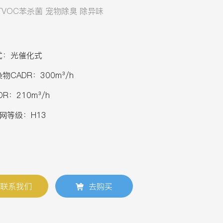
TVOC苯杀菌 宠物除臭 除异味
式：光催化式
物CADR：300m³/h
R：210m³/h
滤网等级：H13
联系我们
去购买