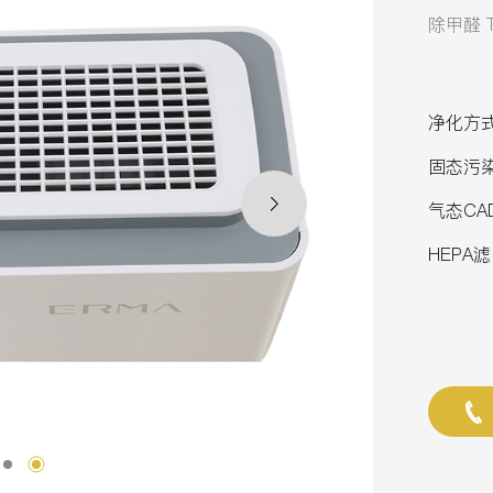
除甲醛 
净化方
固态污染
气态CAD
HEPA