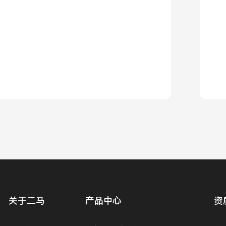
学校教室配套新风系统
家装智净新风系统
查看详情
查看详情
配套新风系
家装智净新风系统
关于二马
产品中心
资