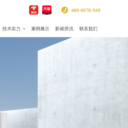
400-0070-949
技术实力
案例展示
新闻资讯
联系我们