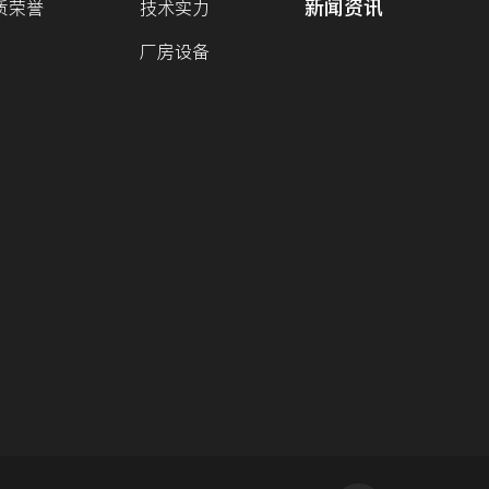
新闻资讯
质荣誉
技术实力
厂房设备