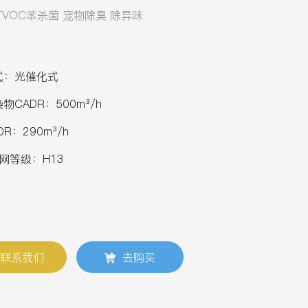
TVOC苯杀菌 宠物除臭 除异味
式：光催化式
物CADR：500m³/h
R：290m³/h
滤网等级：H13
联系我们
去购买