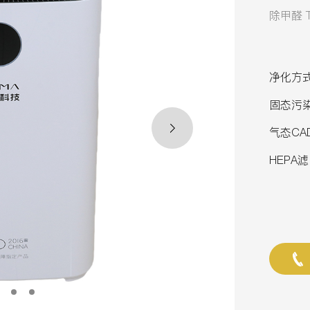
除甲醛 
净化方
固态污染
气态CAD
HEPA