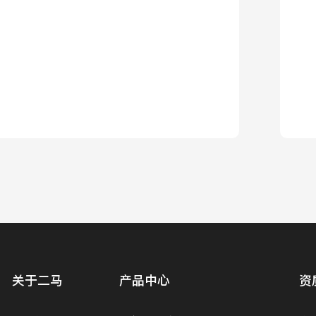
学校教室配套新风系统
家装智净新风系统
查看详情
查看详情
配套新风系
家装智净新风系统
关于二马
产品中心
资