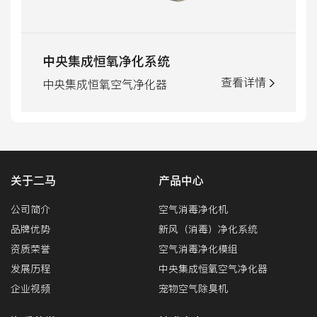
中央集成恒氧净化系统
查看详情
中央集成恒氧空气净化器
关于二马
产品中心
公司简介
空气消毒净化机
品牌优势
新风（消毒）净化系统
资质荣誉
空气消毒净化模组
发展历程
中央集成恒氧空气净化器
企业视频
宠物空气除臭机