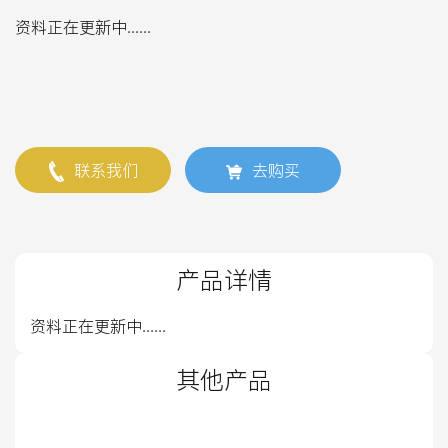
资料正在更新中......
联系我们
去购买
产品详情
资料正在更新中......
其他产品