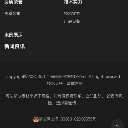
资质荣誉
技术实力
资质荣誉
技术实力
厂房设备
案例展示
新闻资讯
Copyright©2024 浙江二马环境科技有限公司 All right reserved
技术支持：鼎成网络
网站部分素材来源于网络，如有侵权请联系，立即删除。 投资有风
险，选择需谨慎；
浙公网安备 33068102000559号