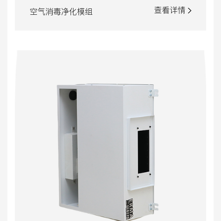
查看详情
空气消毒净化模组